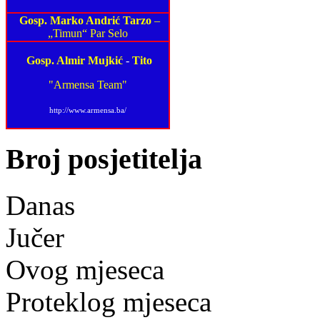
Gosp. Marko Andrić Tarzo
–
„Timun“ Par Selo
Gosp. Almir Mujkić
-
Tito
"Armensa Team"
http://www.armensa.ba/
Broj posjetitelja
Danas
Jučer
Ovog mjeseca
Proteklog mjeseca