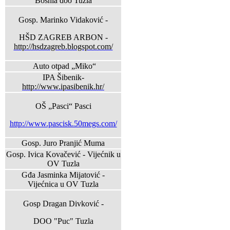
Bosnia doo Tuzla
Gosp. Marinko Vidaković -
HŠD ZAGREB ARBON -
http://hsdzagreb.blogspot.com/
Auto otpad „Miko“
IPA Šibenik-
http://www.ipasibenik.hr/
OŠ „Pasci“ Pasci
http://www.pascisk.50megs.com/
Gosp. Juro Pranjić Muma
Gosp. Ivica Kovačević - Vijećnik u
OV Tuzla
Gđa Jasminka Mijatović -
Vijećnica u OV Tuzla
Gosp Dragan Divković -
DOO "Puc" Tuzla