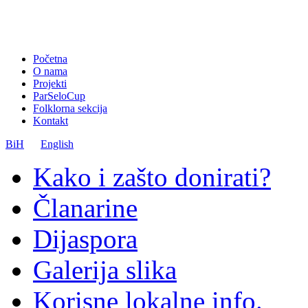
Početna
O nama
Projekti
ParSeloCup
Folklorna sekcija
Kontakt
BiH
English
Kako i zašto donirati?
Članarine
Dijaspora
Galerija slika
Korisne lokalne info.