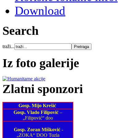
Download
Search
traži...
Iz foto galerije
Zlatni sponzori
Gosp. Mijo Krešić
Gosp. Vlado Filipović
–
„Filipović“ doo
Gosp. Zoran Mišković
-
„ZOKA“ DOO Tuzla