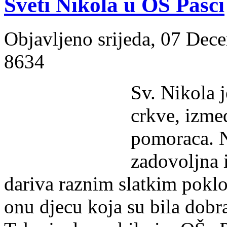
Sveti Nikola u OŠ Pasci
Objavljeno srijeda, 07 Dec
8634
Sv. Nikola j
crkve, izmeđ
pomoraca. N
zadovoljna i
dariva raznim slatkim poklo
onu djecu koja su bila dobr