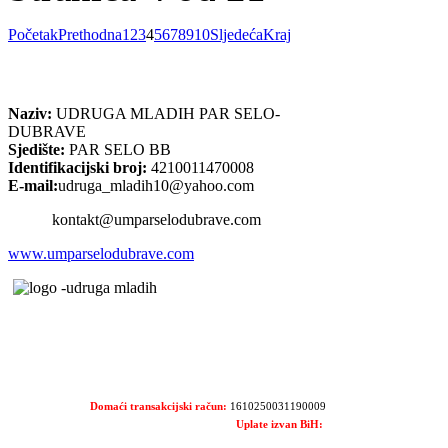
Početak
Prethodna
1
2
3
4
5
6
7
8
9
10
Sljedeća
Kraj
Naziv:
UDRUGA MLADIH PAR SELO-
DUBRAVE
Sjedište:
PAR SELO BB
Identifikacijski broj:
4210011470008
E-mail:
udruga_mladih10@yahoo.com
kontakt@umparselodubrave.com
www.umparselodubrave.com
Domaći transakcijski račun:
1610250031190009
Uplate izvan BiH: