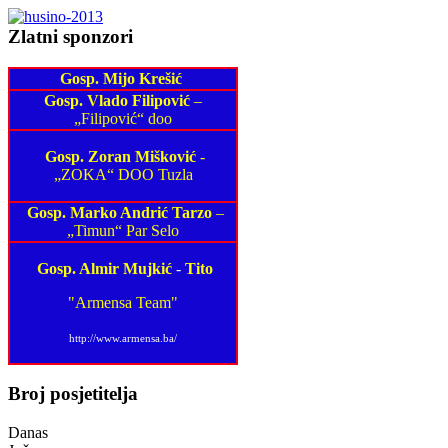
Zlatni sponzori
Gosp. Mijo Krešić
Gosp. Vlado Filipović
–
„Filipović“ doo
Gosp. Zoran Mišković
-
„ZOKA“ DOO Tuzla
Gosp. Marko Andrić Tarzo
–
„Timun“ Par Selo
Gosp. Almir Mujkić
-
Tito
"Armensa Team"
http://www.armensa.ba/
Broj posjetitelja
Danas