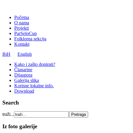
Početna
O nama
Projekti
ParSeloCup
Folklorna sekcija
Kontakt
BiH
English
Kako i zašto donirati?
Članarine
Dijaspora
Galerija slika
Korisne lokalne info.
Download
Search
traži...
Iz foto galerije