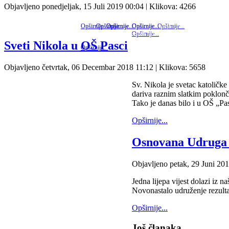
Objavljeno ponedjeljak, 15 Juli 2019 00:04
| Klikova: 4266
Dragi naši, ovim putem vas obavještavamo o aktivnostima u 
Nakon izgradnje prve autobuske nadstrešnice koja je pobrala m
Udruga mladih Par Selo-Dubrave je ispunila jednu od svoj
Večeras je u prostorijama MZ Par Selo održan prvi 
Dan 25. listopad se u Federaciji BiH obilježava 
Sv. Nikola je svetac katoličke i pravosl
Jedna lijepa vijest dolazi iz naše lokal
Sv. Nikola je svetac katoličke i pravosla
Ovih dana priveden je kraju p
Dubrava. Novonastalo udruženje rezultat 
Naime, već duže vrijeme postoji ideja i inicijativa da se asfa
Opširnije...
Opširnije...
Opširnije...
Opširnije...
Opširnije...
Opširnije...
Opširnije...
jer mještani Orašja uveliko rade...
Opširnije...
Sveti Nikola u OŠ Pasci
Opširnije...
Objavljeno četvrtak, 06 Decembar 2018 11:12
| Klikova: 5658
Sv. Nikola je svetac katoličke
dariva raznim slatkim poklonč
Tako je danas bilo i u OŠ „Pas
Opširnije...
Osnovana Udruga
Objavljeno petak, 29 Juni 20
Jedna lijepa vijest dolazi iz
Novonastalo udruženje rezultat
Opširnije...
Još članaka...