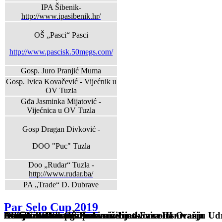
IPA Šibenik-
http://www.ipasibenik.hr/
OŠ „Pasci“ Pasci
http://www.pascisk.50megs.com/
Gosp. Juro Pranjić Muma
Gosp. Ivica Kovačević - Vijećnik u
OV Tuzla
Gđa Jasminka Mijatović -
Vijećnica u OV Tuzla
Gosp Dragan Divković -
DOO "Puc" Tuzla
Doo „Rudar“ Tuzla -
http://www.rudar.ba/
PA „Trade“ D. Dubrave
Par Selo Cup 2019
Sveti Nikola u OŠ Pasci
Osnovana Udruga žena
Održan sastanak žena sa inicijativom o osnivanju Ud
Autobuska stanica kakvu želimo-Faza III
Akcija asfaltiranja puta niz Ljeskovice na Orašju
Sveti Nikola u OŠ Pasci
Obilježen Dan penzionera
Autobuska stanica kakvu želimo-Faza II
Autobuska stanica kakvu želimo