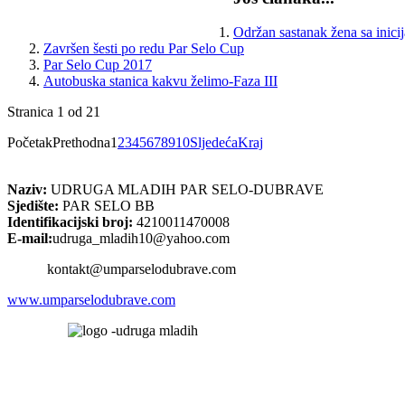
Održan sastanak žena sa inic
Završen šesti po redu Par Selo Cup
Par Selo Cup 2017
Autobuska stanica kakvu želimo-Faza III
Stranica 1 od 21
Početak
Prethodna
1
2
3
4
5
6
7
8
9
10
Sljedeća
Kraj
Naziv:
UDRUGA MLADIH PAR SELO-DUBRAVE
Sjedište:
PAR SELO BB
Identifikacijski broj:
4210011470008
E-mail:
udruga_mladih10@yahoo.com
kontakt@umparselodubrave.com
www.umparselodubrave.com