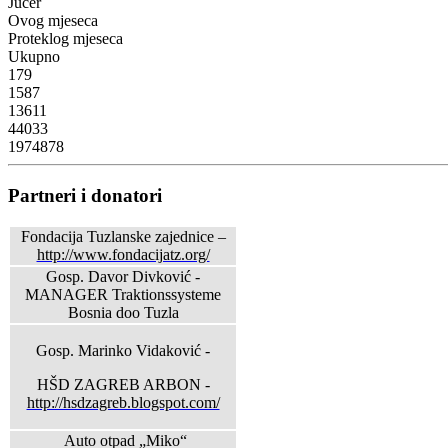
Jučer
Ovog mjeseca
Proteklog mjeseca
Ukupno
179
1587
13611
44033
1974878
Partneri i donatori
Fondacija Tuzlanske zajednice –
http://www.fondacijatz.org/
Gosp. Davor Divković -
MANAGER Traktionssysteme
Bosnia doo Tuzla
Gosp. Marinko Vidaković -
HŠD ZAGREB ARBON -
http://hsdzagreb.blogspot.com/
Auto otpad „Miko“