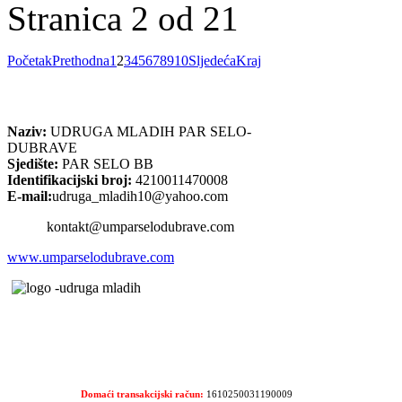
Stranica 2 od 21
Početak
Prethodna
1
2
3
4
5
6
7
8
9
10
Sljedeća
Kraj
Naziv:
UDRUGA MLADIH PAR SELO-
DUBRAVE
Sjedište:
PAR SELO BB
Identifikacijski broj:
4210011470008
E-mail:
udruga_mladih10@yahoo.com
kontakt@umparselodubrave.com
www.umparselodubrave.com
Domaći transakcijski račun:
1610250031190009