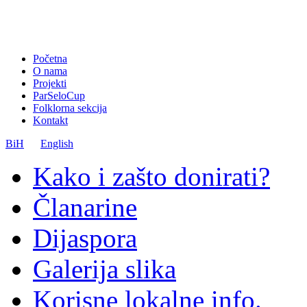
Početna
O nama
Projekti
ParSeloCup
Folklorna sekcija
Kontakt
BiH
English
Kako i zašto donirati?
Članarine
Dijaspora
Galerija slika
Korisne lokalne info.