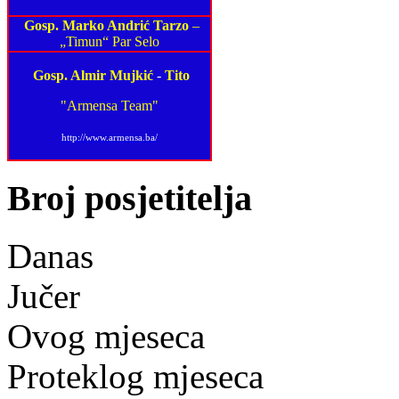
Gosp. Marko Andrić Tarzo
–
„Timun“ Par Selo
Gosp. Almir Mujkić
-
Tito
"Armensa Team"
http://www.armensa.ba/
Broj posjetitelja
Danas
Jučer
Ovog mjeseca
Proteklog mjeseca