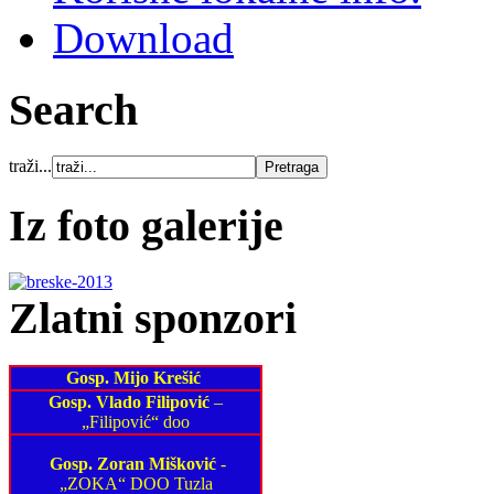
Download
Search
traži...
Iz foto galerije
Zlatni sponzori
Gosp. Mijo Krešić
Gosp. Vlado Filipović
–
„Filipović“ doo
Gosp. Zoran Mišković
-
„ZOKA“ DOO Tuzla