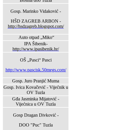
Bosnia doo Tuzla
Gosp. Marinko Vidaković -
HŠD ZAGREB ARBON -
http://hsdzagreb.blogspot.com/
Auto otpad „Miko“
IPA Šibenik-
http://www.ipasibenik.hr/
OŠ „Pasci“ Pasci
http://www.pascisk.50megs.com/
Gosp. Juro Pranjić Muma
Gosp. Ivica Kovačević - Vijećnik u
OV Tuzla
Gđa Jasminka Mijatović -
Vijećnica u OV Tuzla
Gosp Dragan Divković -
DOO "Puc" Tuzla