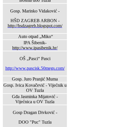
Bosnia doo Tuzla
Gosp. Marinko Vidaković -
HŠD ZAGREB ARBON -
http://hsdzagreb.blogspot.com/
Auto otpad „Miko“
IPA Šibenik-
http://www.ipasibenik.hr/
OŠ „Pasci“ Pasci
http://www.pascisk.50megs.com/
Gosp. Juro Pranjić Muma
Gosp. Ivica Kovačević - Vijećnik u
OV Tuzla
Gđa Jasminka Mijatović -
Vijećnica u OV Tuzla
Gosp Dragan Divković -
DOO "Puc" Tuzla