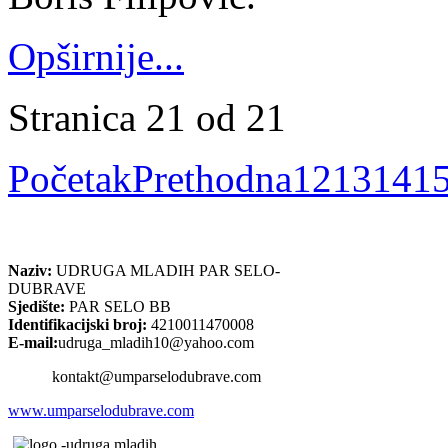
Opširnije...
Stranica 21 od 21
Početak
Prethodna
12
13
14
1
Naziv:
UDRUGA MLADIH PAR SELO-
DUBRAVE
Sjedište:
PAR SELO BB
Identifikacijski broj:
4210011470008
E-mail:
udruga_mladih10@yahoo.com
kontakt@umparselodubrave.com
www.umparselodubrave.com