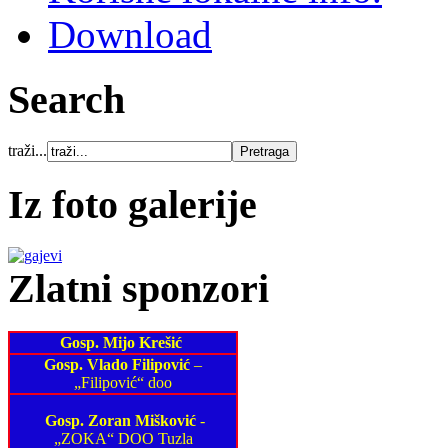
Download
Search
traži...
Iz foto galerije
Zlatni sponzori
Gosp. Mijo Krešić
Gosp. Vlado Filipović
–
„Filipović“ doo
Gosp. Zoran Mišković
-
„ZOKA“ DOO Tuzla