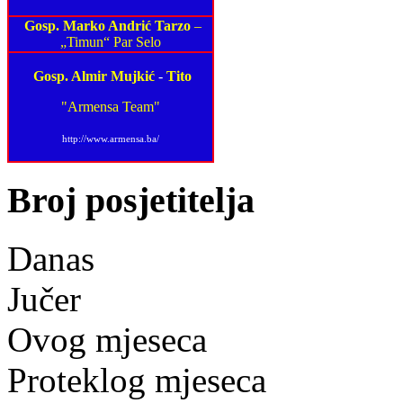
Gosp. Marko Andrić Tarzo
–
„Timun“ Par Selo
Gosp. Almir Mujkić
-
Tito
"Armensa Team"
http://www.armensa.ba/
Broj posjetitelja
Danas
Jučer
Ovog mjeseca
Proteklog mjeseca