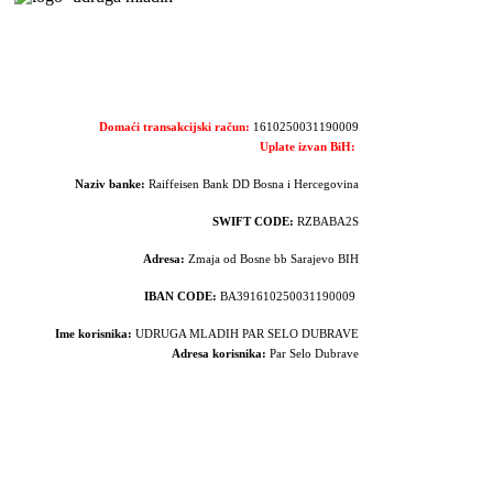
Domaći transakcijski račun:
1610250031190009
Uplate izvan BiH:
Naziv banke:
Raiffeisen Bank DD Bosna i Hercegovina
SWIFT CODE:
RZBABA2S
Adresa:
Zmaja od Bosne bb Sarajevo BIH
IBAN CODE:
BA391610250031190009
Ime korisnika:
UDRUGA MLADIH PAR SELO DUBRAVE
Adresa korisnika:
Par Selo Dubrave