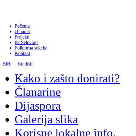
Početna
O nama
Projekti
ParSeloCup
Folklorna sekcija
Kontakt
BiH
English
Kako i zašto donirati?
Članarine
Dijaspora
Galerija slika
Korisne lokalne info.