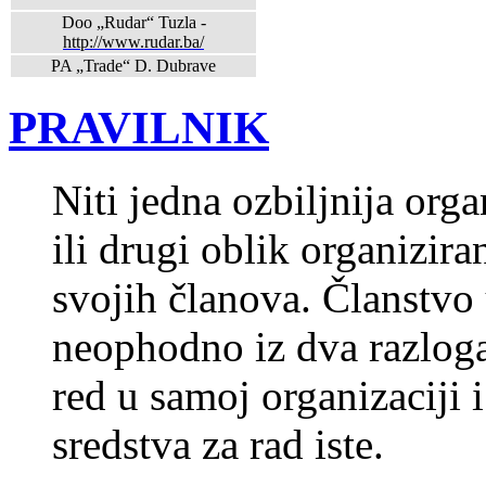
Doo „Rudar“ Tuzla -
http://www.rudar.ba/
PA „Trade“ D. Dubrave
PRAVILNIK
Niti jedna ozbiljnija org
ili drugi oblik organizir
svojih članova. Članstvo
neophodno iz dva razloga,
red u samoj organizaciji 
sredstva za rad iste.