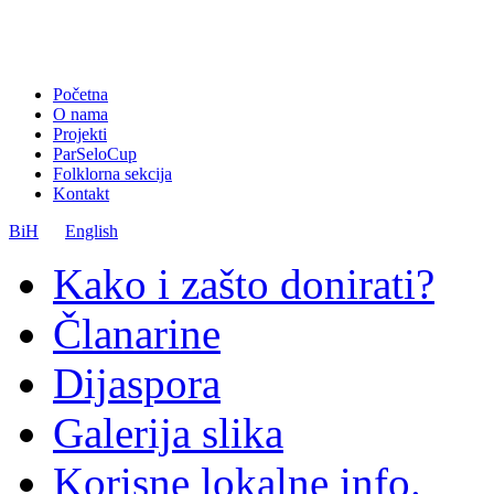
Početna
O nama
Projekti
ParSeloCup
Folklorna sekcija
Kontakt
BiH
English
Kako i zašto donirati?
Članarine
Dijaspora
Galerija slika
Korisne lokalne info.