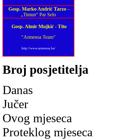
Gosp. Marko Andrić Tarzo
–
„Timun“ Par Selo
Gosp. Almir Mujkić
-
Tito
"Armensa Team"
http://www.armensa.ba/
Broj posjetitelja
Danas
Jučer
Ovog mjeseca
Proteklog mjeseca