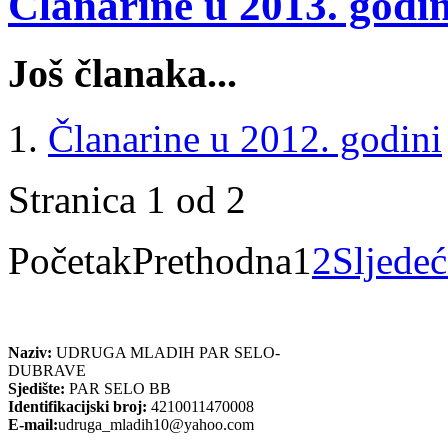
Članarine u 2013. godin
Još članaka...
Članarine u 2012. godini
Stranica 1 od 2
Početak
Prethodna
1
2
Sljedeć
Naziv:
UDRUGA MLADIH PAR SELO-
DUBRAVE
Sjedište:
PAR SELO BB
Identifikacijski broj:
4210011470008
E-mail:
udruga_mladih10@yahoo.com