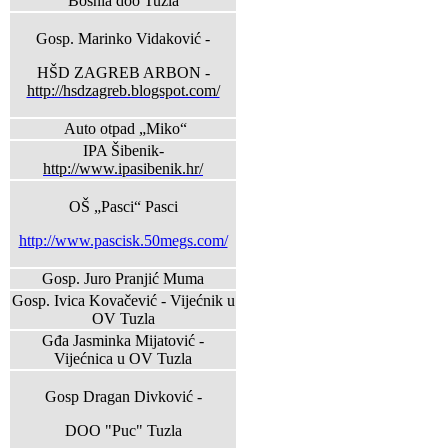
Bosnia doo Tuzla
Gosp. Marinko Vidaković -
HŠD ZAGREB ARBON -
http://hsdzagreb.blogspot.com/
Auto otpad „Miko“
IPA Šibenik-
http://www.ipasibenik.hr/
OŠ „Pasci“ Pasci
http://www.pascisk.50megs.com/
Gosp. Juro Pranjić Muma
Gosp. Ivica Kovačević - Vijećnik u
OV Tuzla
Gđa Jasminka Mijatović -
Vijećnica u OV Tuzla
Gosp Dragan Divković -
DOO "Puc" Tuzla