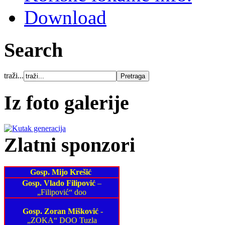
Download
Search
traži...
Iz foto galerije
Zlatni sponzori
Gosp. Mijo Krešić
Gosp. Vlado Filipović
–
„Filipović“ doo
Gosp. Zoran Mišković
-
„ZOKA“ DOO Tuzla