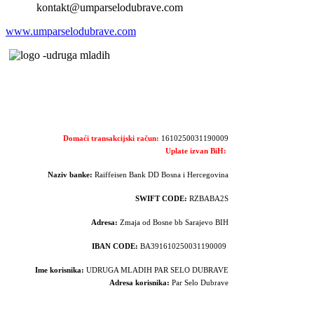
kontakt@umparselodubrave.com
www.umparselodubrave.com
Domaći transakcijski račun:
1610250031190009
Uplate izvan BiH:
Naziv banke:
Raiffeisen Bank DD Bosna i Hercegovina
SWIFT CODE:
RZBABA2S
Adresa:
Zmaja od Bosne bb Sarajevo BIH
IBAN CODE:
BA391610250031190009
Ime korisnika:
UDRUGA MLADIH PAR SELO DUBRAVE
Adresa korisnika:
Par Selo Dubrave