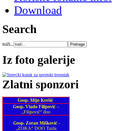
Download
Search
traži...
Iz foto galerije
Zlatni sponzori
Gosp. Mijo Krešić
Gosp. Vlado Filipović
–
„Filipović“ doo
Gosp. Zoran Mišković
-
„ZOKA“ DOO Tuzla