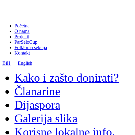
Početna
O nama
Projekti
ParSeloCup
Folklorna sekcija
Kontakt
BiH
English
Kako i zašto donirati?
Članarine
Dijaspora
Galerija slika
Korisne lokalne info.