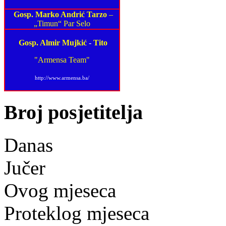
Gosp. Marko Andrić Tarzo
–
„Timun“ Par Selo
Gosp. Almir Mujkić
-
Tito
"Armensa Team"
http://www.armensa.ba/
Broj posjetitelja
Danas
Jučer
Ovog mjeseca
Proteklog mjeseca