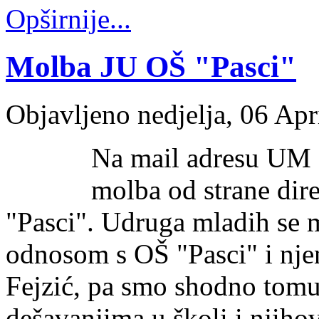
Opširnije...
Molba JU OŠ "Pasci"
Objavljeno nedjelja, 06 Apr
Na mail adresu UM ov
molba od strane dire
"Pasci". Udruga mladih se 
odnosom s OŠ "Pasci" i nje
Fejzić, pa smo shodno tomu ž
dešavanjima u školi i njih