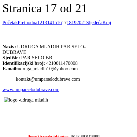
Stranica 17 od 21
Početak
Prethodna
12
13
14
15
16
17
18
19
20
21
Sljedeća
Kraj
Naziv:
UDRUGA MLADIH PAR SELO-
DUBRAVE
Sjedište:
PAR SELO BB
Identifikacijski broj:
4210011470008
E-mail:
udruga_mladih10@yahoo.com
kontakt@umparselodubrave.com
www.umparselodubrave.com
Domaći transakcijski račun:
1610250031190009