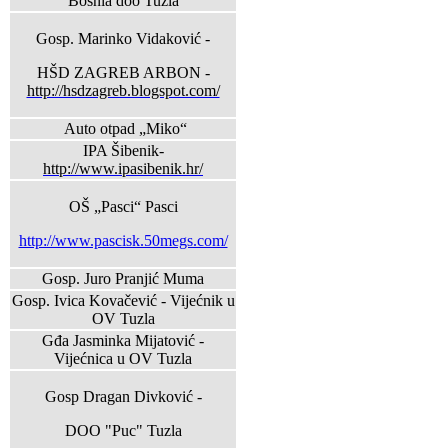
Bosnia doo Tuzla
Gosp. Marinko Vidaković -
HŠD ZAGREB ARBON -
http://hsdzagreb.blogspot.com/
Auto otpad „Miko“
IPA Šibenik-
http://www.ipasibenik.hr/
OŠ „Pasci“ Pasci
http://www.pascisk.50megs.com/
Gosp. Juro Pranjić Muma
Gosp. Ivica Kovačević - Vijećnik u
OV Tuzla
Gđa Jasminka Mijatović -
Vijećnica u OV Tuzla
Gosp Dragan Divković -
DOO "Puc" Tuzla