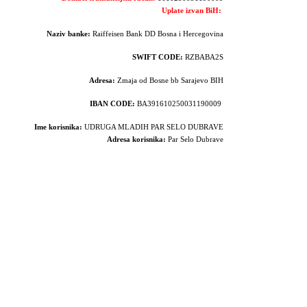
Uplate izvan BiH:
Naziv banke:
Raiffeisen Bank DD Bosna i Hercegovina
SWIFT CODE:
RZBABA2S
Adresa:
Zmaja od Bosne bb Sarajevo BIH
IBAN CODE:
BA391610250031190009
Ime korisnika:
UDRUGA MLADIH PAR SELO DUBRAVE
Adresa korisnika:
Par Selo Dubrave